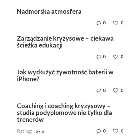
Nadmorska atmosfera
0
0
Zarządzanie kryzysowe – ciekawa
ścieżka edukacji
0
0
Jak wydłużyć żywotność baterii w
iPhone?
0
0
Coaching i coaching kryzysowy –
studia podyplomowe nie tylko dla
trenerów
Rating:
0
0
5
/
5