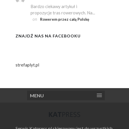
Bardzo ciekawy artykuł i
propozycje tras rowerowych. Na...
on
Rowerem przez całą Polskę
ZNAJDŹ NAS NA FACEBOOKU
strefaplyt.pl
MENU
Serwis Katpress.pl skierowany jest do wszystkich