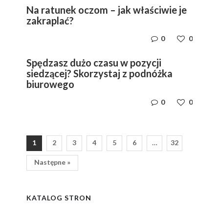
Na ratunek oczom – jak właściwie je
zakraplać?
0
0
Spędzasz dużo czasu w pozycji
siedzącej? Skorzystaj z podnóżka
biurowego
0
0
1
2
3
4
5
6
…
32
Następne »
y
i,
i,
ym
ym
KATALOG STRON
e
e