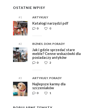
OSTATNIE WPISY
#1
ARTYKUŁY
Katalogi narzędzi pdf
0
0
#2
BIZNES
,
DOM
,
PORADY
Jak i gdzie sprzedać stare
meble? Cenne wskazówki dla
posiadaczy antyków
0
2
#3
ARTYKUŁY
,
PORADY
Najlepsze karmy dla
szczeniaków
0
1
POPULARNE TEMATY