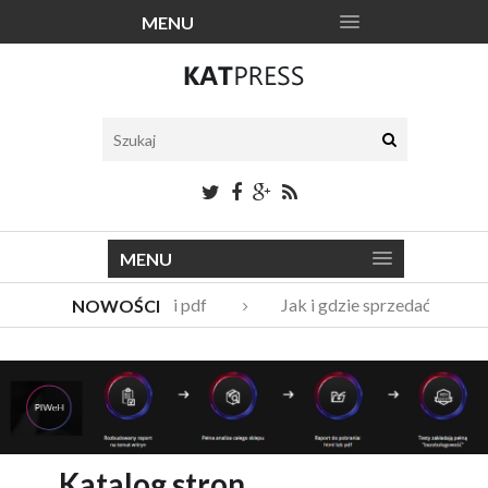
MENU
MENU
Katalogi narzędzi pdf
Jak i gdzie sprzedać stare 
NOWOŚCI
Vito Bambino – kim jest nowy członek Męskie Granie Orkie
Italian Fashion – sklep internetowy w nowej odsłonie
Katalog stron