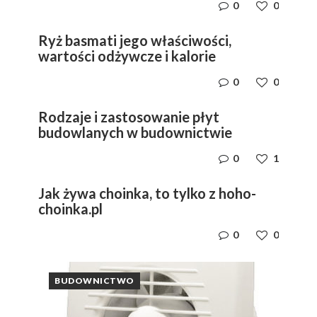
0
0
Ryż basmati jego właściwości,
wartości odżywcze i kalorie
0
0
Rodzaje i zastosowanie płyt
budowlanych w budownictwie
0
1
Jak żywa choinka, to tylko z hoho-
choinka.pl
0
0
BUDOWNICTWO