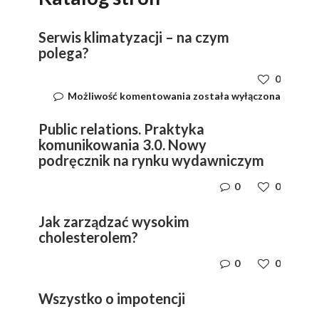
Serwis klimatyzacji – na czym
polega?
0
Serwis
Możliwość komentowania
została wyłączona
klimatyzacji
–
Public relations. Praktyka
na
komunikowania 3.0. Nowy
czym
podręcznik na rynku wydawniczym
polega?
0
0
Jak zarządzać wysokim
cholesterolem?
0
0
Wszystko o impotencji