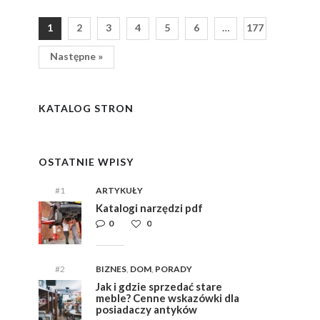
1
2
3
4
5
6
…
177
Następne »
y
i,
i,
ym
ym
KATALOG STRON
e
e
OSTATNIE WPISY
#1
ARTYKUŁY
Katalogi narzędzi pdf
0
0
#2
BIZNES
,
DOM
,
PORADY
Jak i gdzie sprzedać stare
meble? Cenne wskazówki dla
posiadaczy antyków