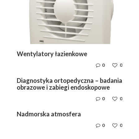
Wentylatory łazienkowe
0
0
Diagnostyka ortopedyczna – badania
obrazowe i zabiegi endoskopowe
0
0
Nadmorska atmosfera
0
0