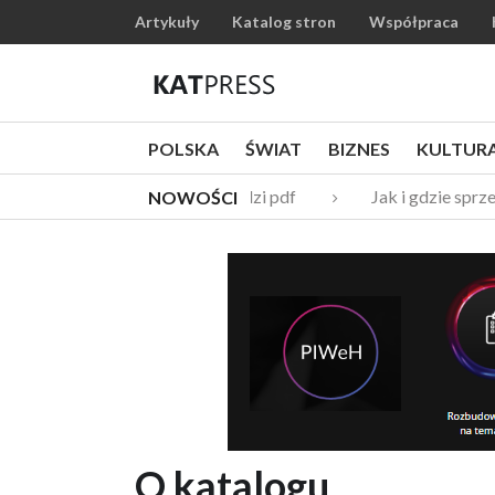
Artykuły
Katalog stron
Współpraca
POLSKA
ŚWIAT
BIZNES
KULTUR
Katalogi narzędzi pdf
Jak i gdzie sprz
NOWOŚCI
O katalogu