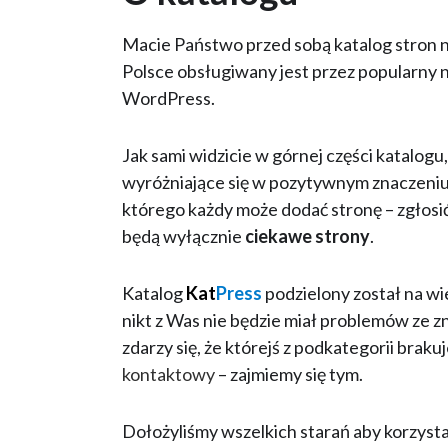
Macie Państwo przed sobą katalog stron 
Polsce obsługiwany jest przez popularny na
WordPress.
Jak sami widzicie w górnej części katalog
wyróżniające się w pozytywnym znaczeniu
którego każdy może dodać stronę – zgłosi
będą wyłącznie
ciekawe strony
.
Katalog
Kat
Press
podzielony został na wi
nikt z Was nie będzie miał problemów ze zn
zdarzy się, że którejś z podkategorii brak
kontaktowy
– zajmiemy się tym.
Dołożyliśmy wszelkich starań aby korzystan