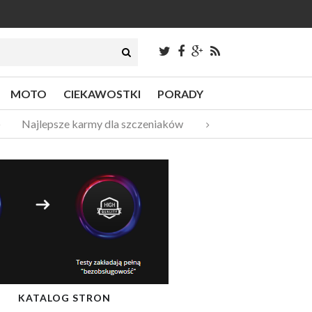
MOTO
CIEKAWOSTKI
PORADY
Najlepsze karmy dla szczeniaków
Pompy ciepła – do
KATALOG STRON