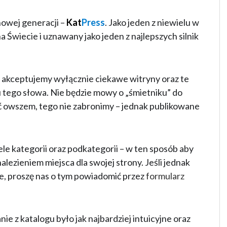
nowej generacji –
Kat
Press
. Jako jeden z niewielu w
 Świecie i uznawany jako jeden z najlepszych silnik
u, akceptujemy wyłącznie ciekawe witryny oraz te
 tego słowa. Nie będzie mowy o „śmietniku” do
ć owszem, tego nie zabronimy – jednak publikowane
ele kategorii oraz podkategorii – w ten sposób aby
alezieniem miejsca dla swojej strony. Jeśli jednak
uje, proszę nas o tym powiadomić przez
formularz
ie z katalogu było jak najbardziej intuicyjne oraz