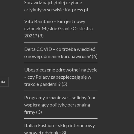
Sprawdź najchętniej czytane
artykuły w serwisie Katpress.pl.
Vito Bambino – kim jest nowy
członek Męskie Granie Orkiestra
2021?
(8)
Delta COVID – co trzeba wiedzieć
o nowej odmianie koronawirusa?
(6)
Ubezpieczenie zdrowotne i na życie
– czy Polacy zabezpieczają się w
nia
trakcie pandemii?
(5)
Programy uznaniowe – solidny filar
wspierający politykę personalną
firmy
(3)
Italian Fashion – sklep internetowy
w nowej odsłonie
(3)