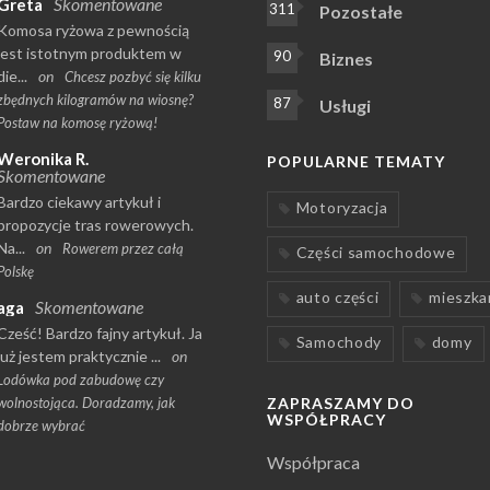
Skomentowane
Greta
311
Pozostałe
Komosa ryżowa z pewnością
jest istotnym produktem w
90
Biznes
die...
on
Chcesz pozbyć się kilku
zbędnych kilogramów na wiosnę?
87
Usługi
Postaw na komosę ryżową!
Weronika R.
POPULARNE TEMATY
Skomentowane
Bardzo ciekawy artykuł i
Motoryzacja
propozycje tras rowerowych.
Na...
on
Rowerem przez całą
Części samochodowe
Polskę
auto części
mieszka
Skomentowane
aga
Cześć! Bardzo fajny artykuł. Ja
Samochody
domy
już jestem praktycznie ...
on
Lodówka pod zabudowę czy
wolnostojąca. Doradzamy, jak
ZAPRASZAMY DO
WSPÓŁPRACY
dobrze wybrać
Współpraca