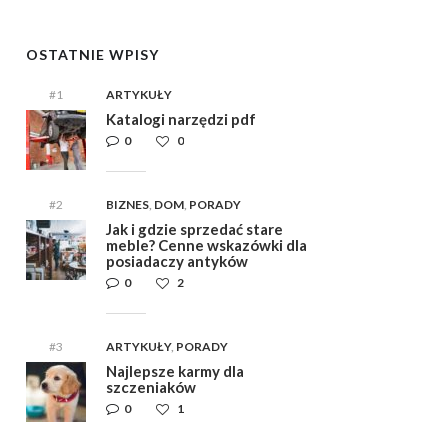
OSTATNIE WPISY
#1
ARTYKUŁY
Katalogi narzędzi pdf
0
0
#2
BIZNES
,
DOM
,
PORADY
Jak i gdzie sprzedać stare
meble? Cenne wskazówki dla
posiadaczy antyków
0
2
#3
ARTYKUŁY
,
PORADY
Najlepsze karmy dla
szczeniaków
0
1