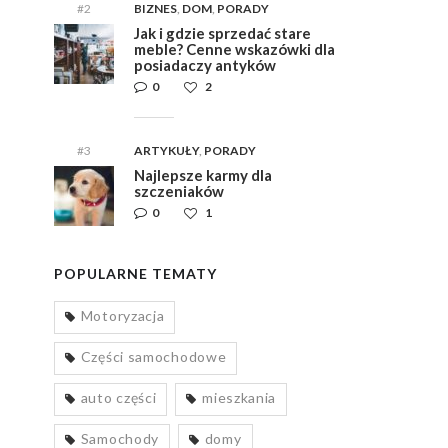
#2
BIZNES
,
DOM
,
PORADY
Jak i gdzie sprzedać stare
meble? Cenne wskazówki dla
posiadaczy antyków
0
2
#3
ARTYKUŁY
,
PORADY
Najlepsze karmy dla
szczeniaków
0
1
POPULARNE TEMATY
Motoryzacja
Części samochodowe
auto części
mieszkania
Samochody
domy