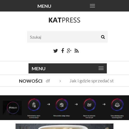
MENU
MENU
Katalogi narzędzi pdf
Jak i gdzie sprzedać stare meb
NOWOŚCI
Vito Bambino – kim jest nowy członek Męskie Granie Orkiestra
Italian Fashion – sklep internetowy w nowej odsłonie