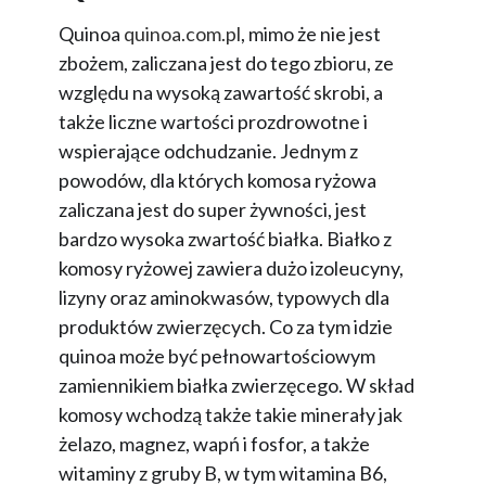
Quinoa
quinoa.com.pl
, mimo że nie jest
zbożem, zaliczana jest do tego zbioru, ze
względu na wysoką zawartość skrobi, a
także liczne wartości prozdrowotne i
wspierające odchudzanie. Jednym z
powodów, dla których komosa ryżowa
zaliczana jest do super żywności, jest
bardzo wysoka zwartość białka. Białko z
komosy ryżowej zawiera dużo izoleucyny,
lizyny oraz aminokwasów, typowych dla
produktów zwierzęcych. Co za tym idzie
quinoa może być pełnowartościowym
zamiennikiem białka zwierzęcego. W skład
komosy wchodzą także takie minerały jak
żelazo, magnez, wapń i fosfor, a także
witaminy z gruby B, w tym witamina B6,