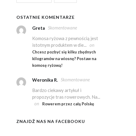
OSTATNIE KOMENTARZE
Skomentowane
Greta
Komosa ryżowa z pewnością jest
istotnym produktem w die...
on
Chcesz pozbyć się kilku zbędnych
kilogramów na wiosnę? Postaw na
komosę ryżową!
Skomentowane
Weronika R.
Bardzo ciekawy artykuł i
propozycje tras rowerowych. Na...
on
Rowerem przez całą Polskę
ZNAJDŹ NAS NA FACEBOOKU