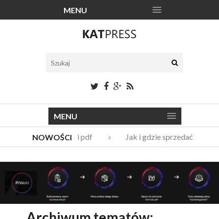
MENU
MENU
Katalogi narzędzi pdf
Jak i gdzie sprzedać stare 
NOWOŚCI
Vito Bambino – kim jest nowy członek Męskie Granie Orkie
Italian Fashion – sklep internetowy w nowej odsłonie
Archiwum tematów: