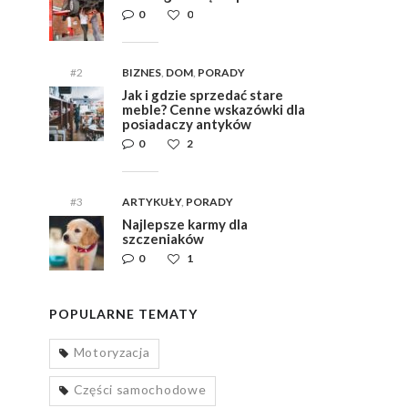
0
0
#2
BIZNES
,
DOM
,
PORADY
Jak i gdzie sprzedać stare
meble? Cenne wskazówki dla
posiadaczy antyków
0
2
#3
ARTYKUŁY
,
PORADY
Najlepsze karmy dla
szczeniaków
0
1
POPULARNE TEMATY
Motoryzacja
Części samochodowe