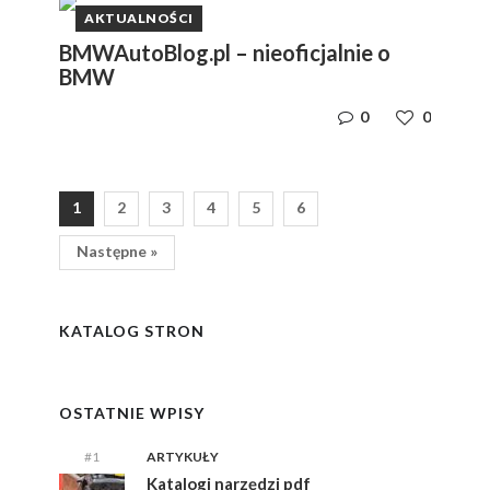
AKTUALNOŚCI
BMWAutoBlog.pl – nieoficjalnie o
BMW
0
0
1
2
3
4
5
6
Następne »
y
i,
i,
ym
ym
KATALOG STRON
e
e
OSTATNIE WPISY
#1
ARTYKUŁY
Katalogi narzędzi pdf