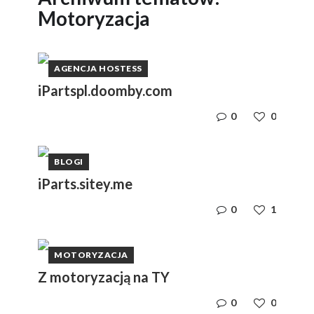
Motoryzacja
AGENCJA HOSTESS
iPartspl.doomby.com
0
0
BLOGI
iParts.sitey.me
0
1
MOTORYZACJA
Z motoryzacją na TY
0
0