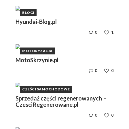
BLOGI
Hyundai-Blog.pl
0
1
MOTORYZACJA
MotoSkrzynie.pl
0
0
CZĘŚCI SAMOCHODOWE
Sprzedaż części regenerowanych –
CzesciRegenerowane.pl
0
0