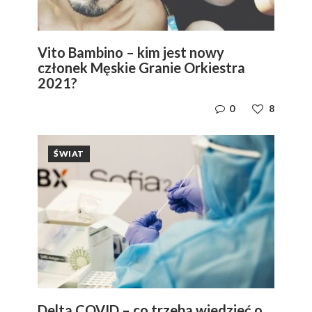
Vito Bambino – kim jest nowy
członek Męskie Granie Orkiestra
2021?
0
8
ŚWIAT
Delta COVID – co trzeba wiedzieć o