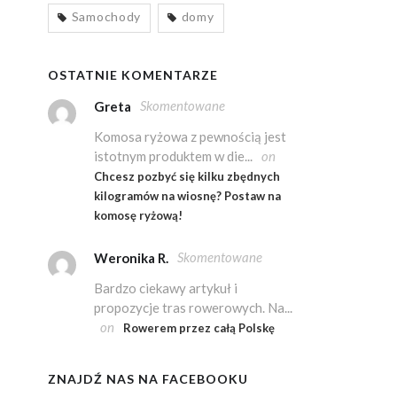
Samochody
domy
OSTATNIE KOMENTARZE
Skomentowane
Greta
Komosa ryżowa z pewnością jest
istotnym produktem w die...
on
Chcesz pozbyć się kilku zbędnych
kilogramów na wiosnę? Postaw na
komosę ryżową!
Skomentowane
Weronika R.
Bardzo ciekawy artykuł i
propozycje tras rowerowych. Na...
on
Rowerem przez całą Polskę
ZNAJDŹ NAS NA FACEBOOKU