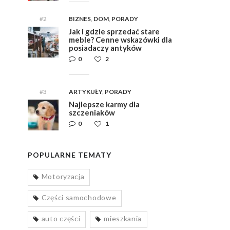
#2
BIZNES
,
DOM
,
PORADY
Jak i gdzie sprzedać stare
meble? Cenne wskazówki dla
posiadaczy antyków
0
2
#3
ARTYKUŁY
,
PORADY
Najlepsze karmy dla
szczeniaków
0
1
POPULARNE TEMATY
Motoryzacja
Części samochodowe
auto części
mieszkania