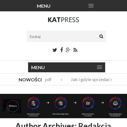
MENU
MENU
Katalogi narzędzi pdf
Jak i gdzie sprzedać stare me
NOWOŚCI
Vito Bambino – kim jest nowy członek Męskie Granie Orkiest
Italian Fashion – sklep internetowy w nowej odsłonie
Author Archives:
Redakcja