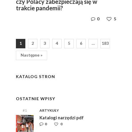
czy Polacy zabezpieczają się w
trakcie pandemii?
0
5
1
2
3
4
5
6
…
183
Następne »
y
i,
i,
ym
ym
KATALOG STRON
e
e
OSTATNIE WPISY
#1
ARTYKUŁY
Katalogi narzędzi pdf
0
0