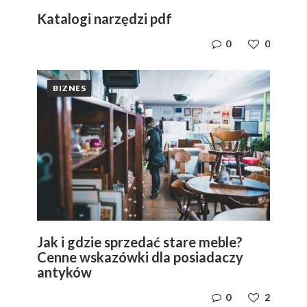
Katalogi narzędzi pdf
0
0
BIZNES
Jak i gdzie sprzedać stare meble?
Cenne wskazówki dla posiadaczy
antyków
0
2