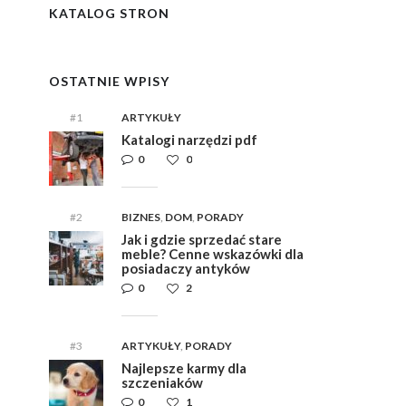
i,
i,
ym
ym
KATALOG STRON
e
e
OSTATNIE WPISY
#1
ARTYKUŁY
Katalogi narzędzi pdf
0
0
#2
BIZNES
,
DOM
,
PORADY
Jak i gdzie sprzedać stare
meble? Cenne wskazówki dla
posiadaczy antyków
0
2
#3
ARTYKUŁY
,
PORADY
Najlepsze karmy dla
szczeniaków
0
1