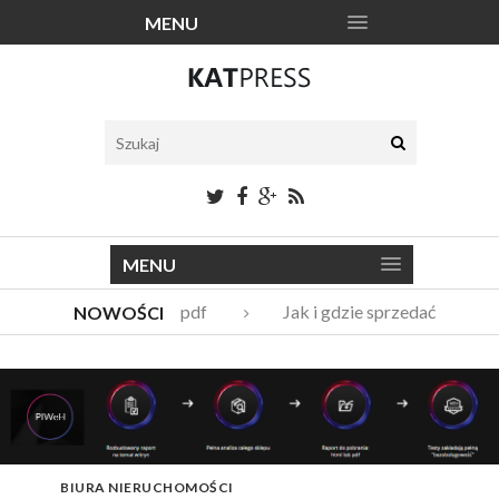
MENU
MENU
Katalogi narzędzi pdf
Jak i gdzie sprzedać stare m
NOWOŚCI
Vito Bambino – kim jest nowy członek Męskie Granie Orkies
Italian Fashion – sklep internetowy w nowej odsłonie
BIURA NIERUCHOMOŚCI