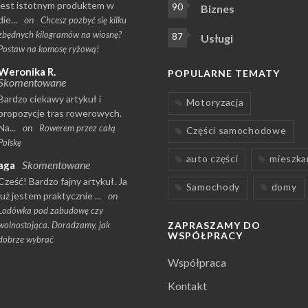
jest istotnym produktem w
90
Biznes
die...
on
Chcesz pozbyć się kilku
zbędnych kilogramów na wiosnę?
87
Usługi
Postaw na komosę ryżową!
Weronika R.
POPULARNE TEMATY
Skomentowane
Bardzo ciekawy artykuł i
Motoryzacja
propozycje tras rowerowych.
Na...
on
Rowerem przez całą
Części samochodowe
Polskę
auto części
mieszka
Skomentowane
aga
Cześć! Bardzo fajny artykuł. Ja
Samochody
domy
już jestem praktycznie ...
on
Lodówka pod zabudowę czy
wolnostojąca. Doradzamy, jak
ZAPRASZAMY DO
WSPÓŁPRACY
dobrze wybrać
Współpraca
Kontakt