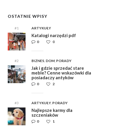
OSTATNIE WPISY
#1
ARTYKUŁY
Katalogi narzędzi pdf
0
0
#2
BIZNES
,
DOM
,
PORADY
Jak i gdzie sprzedać stare
meble? Cenne wskazówki dla
posiadaczy antyków
0
2
#3
ARTYKUŁY
,
PORADY
Najlepsze karmy dla
szczeniaków
0
1