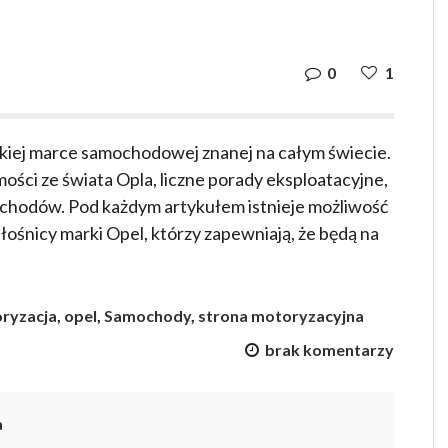
0
1
eckiej marce samochodowej znanej na całym świecie.
ości ze świata Opla, liczne porady eksploatacyjne,
chodów. Pod każdym artykułem istnieje możliwość
ośnicy marki Opel, którzy zapewniają, że będą na
ryzacja
,
opel
,
Samochody
,
strona motoryzacyjna
brak komentarzy
a