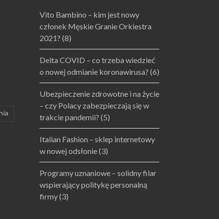
Vito Bambino – kim jest nowy
członek Męskie Granie Orkiestra
2021?
(8)
Delta COVID – co trzeba wiedzieć
o nowej odmianie koronawirusa?
(6)
Ubezpieczenie zdrowotne i na życie
– czy Polacy zabezpieczają się w
nia
trakcie pandemii?
(5)
Italian Fashion – sklep internetowy
w nowej odsłonie
(3)
Programy uznaniowe – solidny filar
wspierający politykę personalną
firmy
(3)