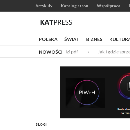
Artykuły
Katalog stron
Współpraca
POLSKA
ŚWIAT
BIZNES
KULTUR
Katalogi narzędzi pdf
Jak i gdzie sprze
NOWOŚCI
BLOGI