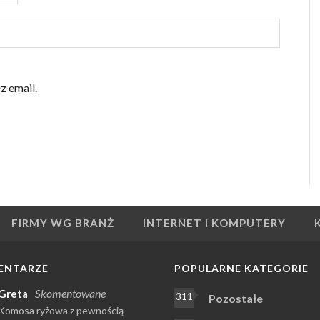
z email.
FIRMY WG BRANŻ
INTERNET I KOMPUTERY
ENTARZE
POPULARNE KATEGORIE
Skomentowane
Greta
311
Pozostałe
Komosa ryżowa z pewnością