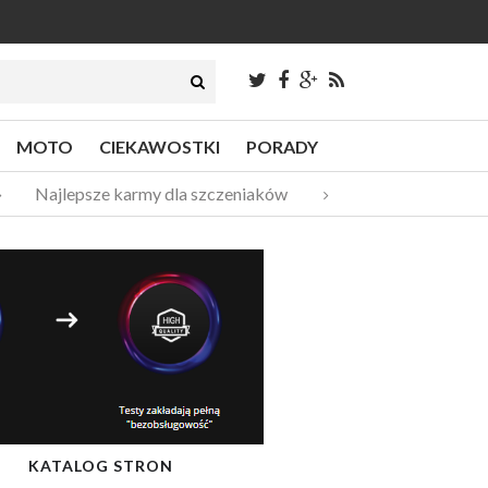
MOTO
CIEKAWOSTKI
PORADY
Najlepsze karmy dla szczeniaków
Pompy ciepła – do
KATALOG STRON