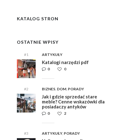
y
i,
i,
ym
ym
KATALOG STRON
e
e
OSTATNIE WPISY
#1
ARTYKUŁY
Katalogi narzędzi pdf
0
0
#2
BIZNES
,
DOM
,
PORADY
Jak i gdzie sprzedać stare
meble? Cenne wskazówki dla
posiadaczy antyków
0
2
#3
ARTYKUŁY
,
PORADY