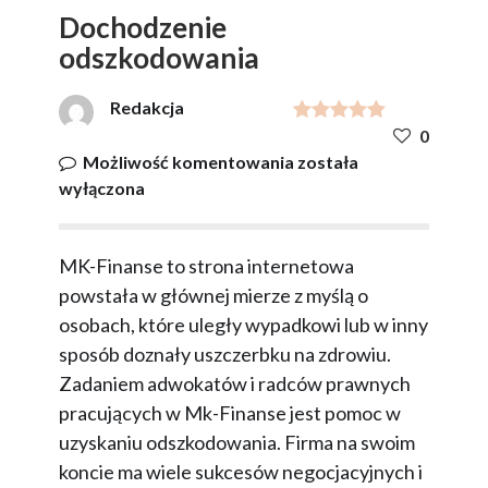
Dochodzenie
odszkodowania
Redakcja
0
Dochodzenie
Możliwość komentowania
została
odszkodowania
wyłączona
MK-Finanse to strona internetowa
powstała w głównej mierze z myślą o
osobach, które uległy wypadkowi lub w inny
sposób doznały uszczerbku na zdrowiu.
Zadaniem adwokatów i radców prawnych
pracujących w Mk-Finanse jest pomoc w
uzyskaniu odszkodowania. Firma na swoim
koncie ma wiele sukcesów negocjacyjnych i