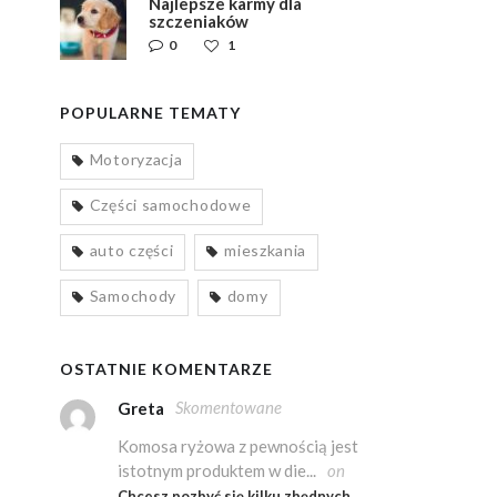
Najlepsze karmy dla
szczeniaków
0
1
POPULARNE TEMATY
Motoryzacja
Części samochodowe
auto części
mieszkania
Samochody
domy
OSTATNIE KOMENTARZE
Skomentowane
Greta
Komosa ryżowa z pewnością jest
istotnym produktem w die...
on
Chcesz pozbyć się kilku zbędnych