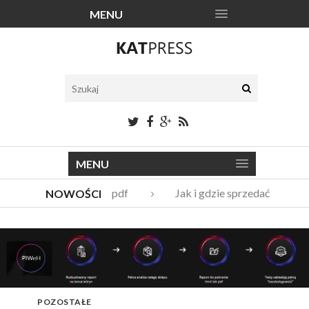
MENU
MENU
Katalogi narzędzi pdf
Jak i gdzie sprzedać stare m
NOWOŚCI
Vito Bambino – kim jest nowy członek Męskie Granie Orkies
Italian Fashion – sklep internetowy w nowej odsłonie
POZOSTAŁE