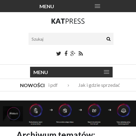
MENU
MENU
Katalogi narzędzi pdf
Jak i gdzie sprzedać stare 
NOWOŚCI
Vito Bambino – kim jest nowy członek Męskie Granie Orkies
Italian Fashion – sklep internetowy w nowej odsłonie
Archiwum tematów: