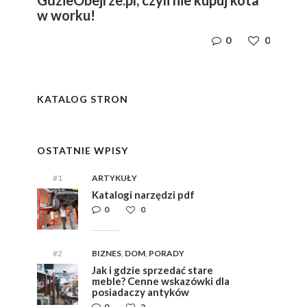
GdzieObejrze.pl, czyli nie kupuj kota
w worku!
0
0
y
i,
i,
ym
ym
KATALOG STRON
e
e
OSTATNIE WPISY
#1
ARTYKUŁY
Katalogi narzędzi pdf
0
0
#2
BIZNES
,
DOM
,
PORADY
Jak i gdzie sprzedać stare
meble? Cenne wskazówki dla
posiadaczy antyków
0
2