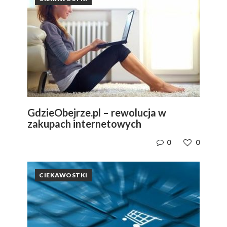
GdzieObejrze.pl – rewolucja w
zakupach internetowych
0
0
CIEKAWOSTKI