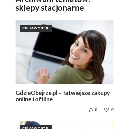
sklepy stacjonarne
CIEKAWOSTKI
GdzieObejrze.pl – łatwiejsze zakupy
online i offline
0
0
CIEKAWOSTKI