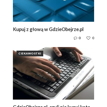
Kupuj z głową w GdzieObejrze.pl
0
0
CIEKAWOSTKI