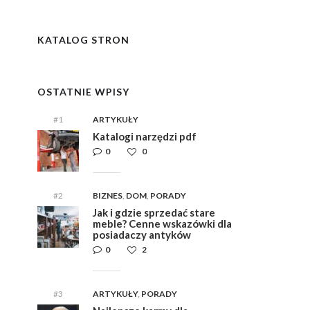
y
i,
i,
ym
ym
KATALOG STRON
e
e
OSTATNIE WPISY
#1
ARTYKUŁY
Katalogi narzędzi pdf
0
0
#2
BIZNES
,
DOM
,
PORADY
Jak i gdzie sprzedać stare
meble? Cenne wskazówki dla
posiadaczy antyków
0
2
#3
ARTYKUŁY
,
PORADY