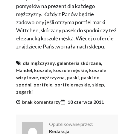
pomysłów na prezent dla każdego
mężczyzny. Każdy z Panów będzie
zadowolony jeśli otrzyma portfel marki
Wittchen, skórzany pasek do spodni czy też
elegancką koszulę męską. Więcej o ofercie
znajdziecie Państwo na łamach sklepu.
dla mężczyzny
,
galanteria skórzana
,
Handel
,
koszule
,
koszule męskie
,
koszule
wizytowe
,
mężczyzna
,
paski
,
paski do
spodni
,
portfele
,
portfele męskie
,
sklep
,
zegarki
brak komentarzy
10 czerwca 2011
Opublikowane przez:
Redakcja