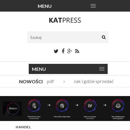
MENU
MENU
Katalogi narzędzi pdf
Jak i gdzie sprzedać stare m
NOWOŚCI
Vito Bambino – kim jest nowy członek Męskie Granie Orkies
Italian Fashion – sklep internetowy w nowej odsłonie
HANDEL