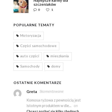
Najlepsze karmy dla
szczeniaków
0
1
POPULARNE TEMATY
Motoryzacja
Części samochodowe
auto części
mieszkania
Samochody
domy
OSTATNIE KOMENTARZE
Skomentowane
Greta
Komosa ryżowa z pewnością jest
istotnym produktem w die...
on
Chcesz pozbyć się kilku zbędnych