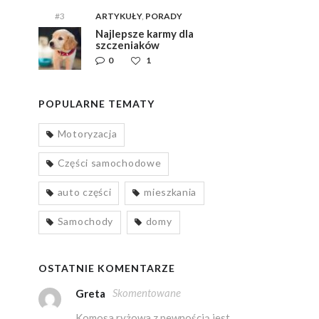
#3
ARTYKUŁY
,
PORADY
Najlepsze karmy dla
szczeniaków
0
1
POPULARNE TEMATY
Motoryzacja
Części samochodowe
auto części
mieszkania
Samochody
domy
OSTATNIE KOMENTARZE
Skomentowane
Greta
Komosa ryżowa z pewnością jest