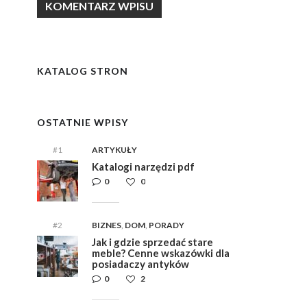
y
i,
i,
ym
ym
KATALOG STRON
e
e
OSTATNIE WPISY
#1
ARTYKUŁY
Katalogi narzędzi pdf
0
0
#2
BIZNES
,
DOM
,
PORADY
Jak i gdzie sprzedać stare
meble? Cenne wskazówki dla
posiadaczy antyków
0
2