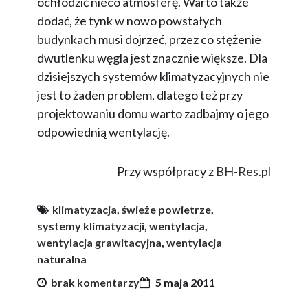
ochłodzić nieco atmosferę. Warto także
dodać, że tynk w nowo powstałych
budynkach musi dojrzeć, przez co stężenie
dwutlenku węgla jest znacznie większe. Dla
dzisiejszych systemów klimatyzacyjnych nie
jest to żaden problem, dlatego też przy
projektowaniu domu warto zadbajmy o jego
odpowiednią wentylację.
Przy współpracy z
BH-Res.pl
klimatyzacja
,
świeże powietrze
,
systemy klimatyzacji
,
wentylacja
,
wentylacja grawitacyjna
,
wentylacja
naturalna
brak komentarzy
5 maja 2011