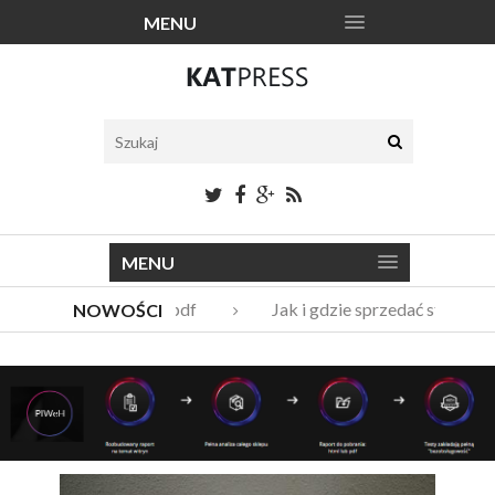
MENU
MENU
Katalogi narzędzi pdf
Jak i gdzie sprzedać stare me
NOWOŚCI
Vito Bambino – kim jest nowy członek Męskie Granie Orkiest
Italian Fashion – sklep internetowy w nowej odsłonie