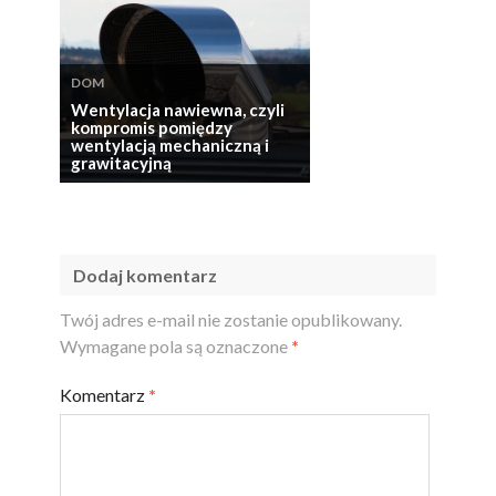
DOM
Wentylacja nawiewna, czyli
kompromis pomiędzy
wentylacją mechaniczną i
grawitacyjną
Dodaj komentarz
Twój adres e-mail nie zostanie opublikowany.
Wymagane pola są oznaczone
*
Komentarz
*