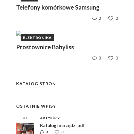
Telefony komórkowe Samsung
0
0
ELEKTRONIKA
Prostownice Babyliss
0
0
y
i,
i,
ym
ym
KATALOG STRON
e
e
OSTATNIE WPISY
#1
ARTYKUŁY
Katalogi narzędzi pdf
0
0