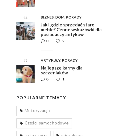
#2
BIZNES
,
DOM
,
PORADY
Jak i gdzie sprzedać stare
meble? Cenne wskazówki dla
posiadaczy antyków
0
2
#3
ARTYKUŁY
,
PORADY
Najlepsze karmy dla
szczeniaków
0
1
POPULARNE TEMATY
Motoryzacja
Części samochodowe
auto części
mieszkania