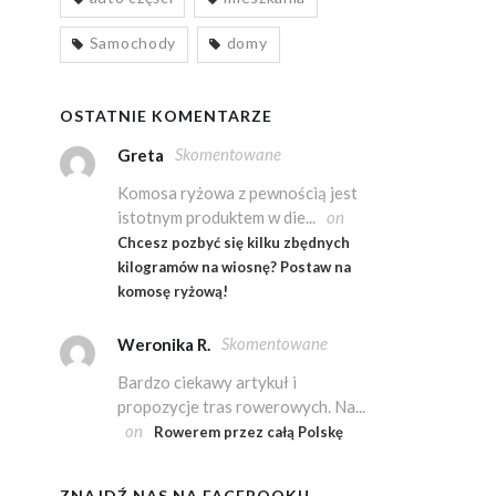
Samochody
domy
OSTATNIE KOMENTARZE
Skomentowane
Greta
Komosa ryżowa z pewnością jest
istotnym produktem w die...
on
Chcesz pozbyć się kilku zbędnych
kilogramów na wiosnę? Postaw na
komosę ryżową!
Skomentowane
Weronika R.
Bardzo ciekawy artykuł i
propozycje tras rowerowych. Na...
on
Rowerem przez całą Polskę
ZNAJDŹ NAS NA FACEBOOKU