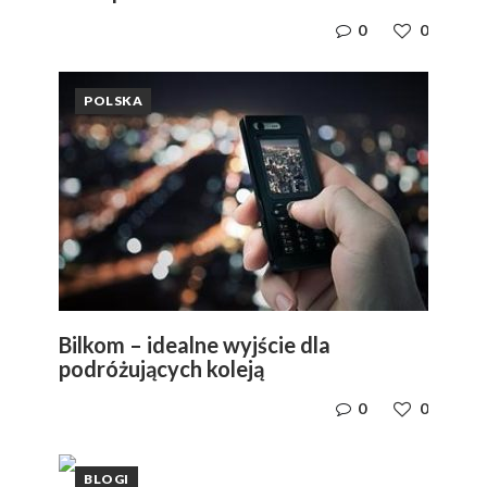
0
0
POLSKA
Bilkom – idealne wyjście dla
podróżujących koleją
0
0
BLOGI