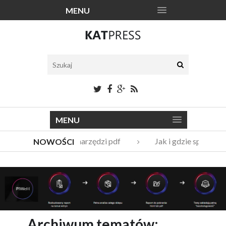
MENU
MENU
Katalogi narzędzi pdf
Jak i gdzie sprzedać
NOWOŚCI
Vito Bambino – kim jest nowy członek Męskie Granie
Italian Fashion – sklep internetowy w nowej odsłonie
Archiwum tematów: