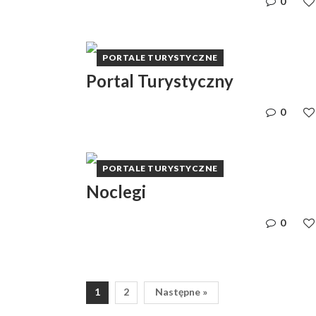
0
PORTALE TURYSTYCZNE
Portal Turystyczny
0
PORTALE TURYSTYCZNE
Noclegi
0
1
2
Następne »