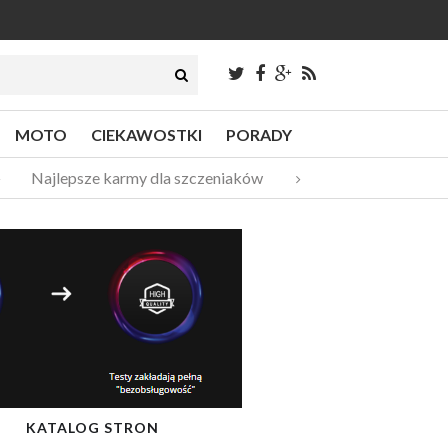
MOTO
CIEKAWOSTKI
PORADY
Najlepsze karmy dla szczeniaków
Pompy ciepła – do
KATALOG STRON