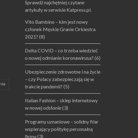
Sprawdź najchętniej czytane
artykuły w serwisie Katpress.pl.
Vito Bambino – kim jest nowy
członek Męskie Granie Orkiestra
2021?
(8)
Delta COVID – co trzeba wiedzieć
o nowej odmianie koronawirusa?
(6)
Ubezpieczenie zdrowotne i na życie
– czy Polacy zabezpieczają się w
nia
trakcie pandemii?
(5)
Italian Fashion – sklep internetowy
w nowej odsłonie
(3)
Programy uznaniowe – solidny filar
wspierający politykę personalną
firmy
(3)