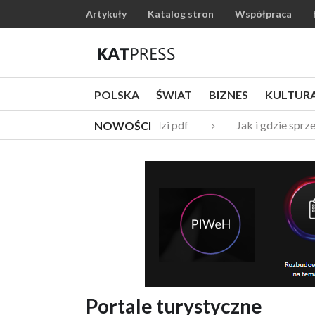
Artykuły
Katalog stron
Współpraca
POLSKA
ŚWIAT
BIZNES
KULTUR
Katalogi narzędzi pdf
Jak i gdzie sprz
NOWOŚCI
Portale turystyczne