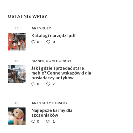
OSTATNIE WPISY
#1
ARTYKUŁY
Katalogi narzędzi pdf
0
0
#2
BIZNES
,
DOM
,
PORADY
Jak i gdzie sprzedać stare
meble? Cenne wskazówki dla
posiadaczy antyków
0
2
#3
ARTYKUŁY
,
PORADY
Najlepsze karmy dla
szczeniaków
0
1