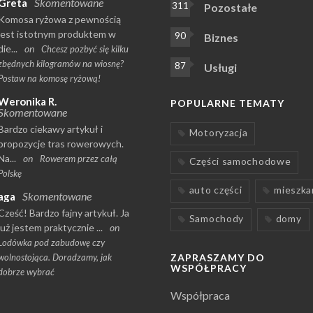
Skomentowane
Greta
311
Pozostałe
Komosa ryżowa z pewnością
jest istotnym produktem w
90
Biznes
die...
on
Chcesz pozbyć się kilku
zbędnych kilogramów na wiosnę?
87
Usługi
Postaw na komosę ryżową!
Weronika R.
POPULARNE TEMATY
Skomentowane
Bardzo ciekawy artykuł i
Motoryzacja
propozycje tras rowerowych.
Na...
on
Rowerem przez całą
Części samochodowe
Polskę
auto części
mieszka
Skomentowane
aga
Cześć! Bardzo fajny artykuł. Ja
Samochody
domy
już jestem praktycznie ...
on
Lodówka pod zabudowę czy
wolnostojąca. Doradzamy, jak
ZAPRASZAMY DO
WSPÓŁPRACY
dobrze wybrać
Współpraca