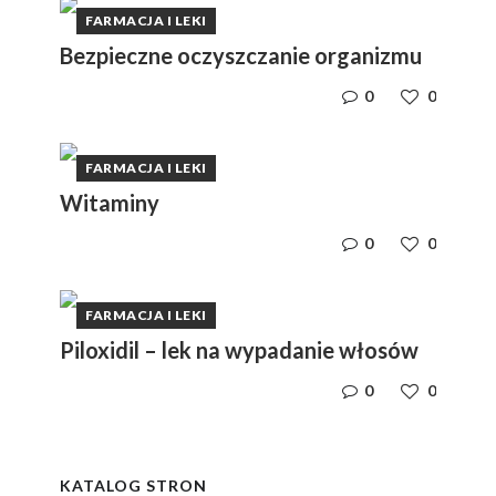
FARMACJA I LEKI
Bezpieczne oczyszczanie organizmu
0
0
FARMACJA I LEKI
Witaminy
0
0
FARMACJA I LEKI
Piloxidil – lek na wypadanie włosów
0
0
y
i,
i,
ym
ym
KATALOG STRON
e
e