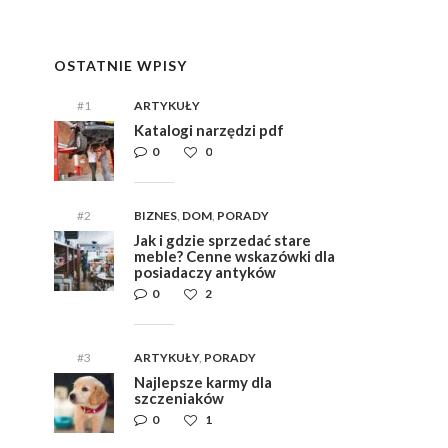
OSTATNIE WPISY
#1
ARTYKUŁY
Katalogi narzędzi pdf
0
0
#2
BIZNES
,
DOM
,
PORADY
Jak i gdzie sprzedać stare
meble? Cenne wskazówki dla
posiadaczy antyków
0
2
#3
ARTYKUŁY
,
PORADY
Najlepsze karmy dla
szczeniaków
0
1