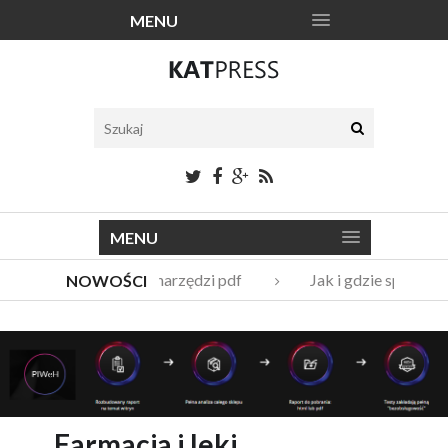
MENU
MENU
Katalogi narzędzi pdf
Jak i gdzie sprzedać
NOWOŚCI
Vito Bambino – kim jest nowy członek Męskie Grani
Italian Fashion – sklep internetowy w nowej odsłonie
Farmacja i leki