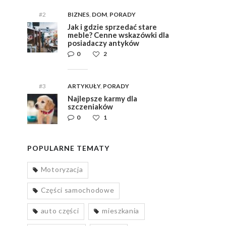
#2
BIZNES
,
DOM
,
PORADY
Jak i gdzie sprzedać stare
meble? Cenne wskazówki dla
posiadaczy antyków
0
2
#3
ARTYKUŁY
,
PORADY
Najlepsze karmy dla
szczeniaków
0
1
POPULARNE TEMATY
Motoryzacja
Części samochodowe
auto części
mieszkania