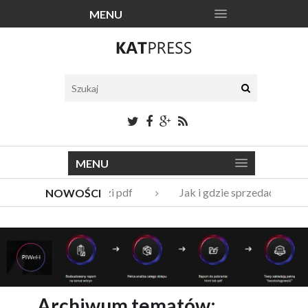
MENU
MENU
Katalogi narzędzi pdf
Jak i gdzie sprzedać stare
NOWOŚCI
Vito Bambino – kim jest nowy członek Męskie Granie Orkie
Italian Fashion – sklep internetowy w nowej odsłonie
Archiwum tematów: