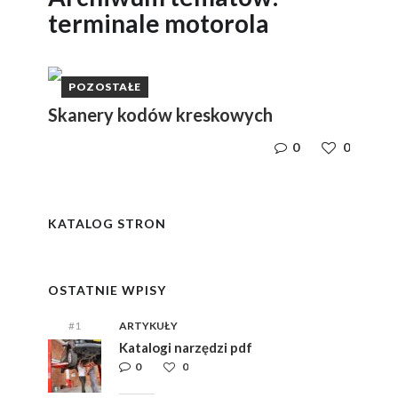
terminale motorola
POZOSTAŁE
Skanery kodów kreskowych
0
0
y
i,
i,
ym
ym
KATALOG STRON
e
e
OSTATNIE WPISY
#1
ARTYKUŁY
Katalogi narzędzi pdf
0
0