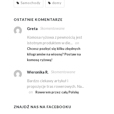
Samochody
domy
OSTATNIE KOMENTARZE
Skomentowane
Greta
Komosa ryżowa z pewnością jest
istotnym produktem w die...
on
Chcesz pozbyć się kilku zbędnych
kilogramów na wiosnę? Postaw na
komosę ryżową!
Skomentowane
Weronika R.
Bardzo ciekawy artykuł i
propozycje tras rowerowych. Na...
on
Rowerem przez całą Polskę
ZNAJDŹ NAS NA FACEBOOKU