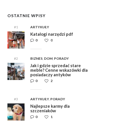
OSTATNIE WPISY
#1
ARTYKUŁY
Katalogi narzędzi pdf
0
0
#2
BIZNES
,
DOM
,
PORADY
Jak i gdzie sprzedać stare
meble? Cenne wskazówki dla
posiadaczy antyków
0
2
#3
ARTYKUŁY
,
PORADY
Najlepsze karmy dla
szczeniaków
0
1