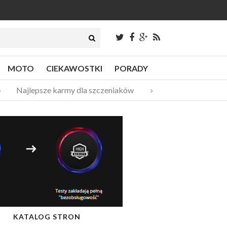
MOTO
CIEKAWOSTKI
PORADY
Najlepsze karmy dla szczeniaków
Pompy ciepła – do
KATALOG STRON