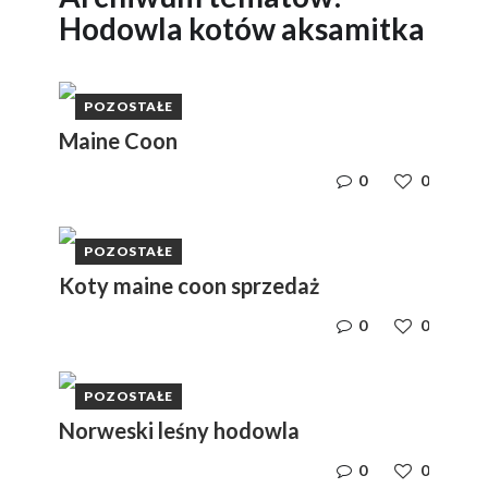
Hodowla kotów aksamitka
POZOSTAŁE
Maine Coon
0
0
POZOSTAŁE
Koty maine coon sprzedaż
0
0
POZOSTAŁE
Norweski leśny hodowla
0
0