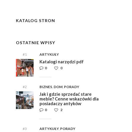
y
i,
i,
ym
ym
KATALOG STRON
e
e
OSTATNIE WPISY
#1
ARTYKUŁY
Katalogi narzędzi pdf
0
0
#2
BIZNES
,
DOM
,
PORADY
Jak i gdzie sprzedać stare
meble? Cenne wskazówki dla
posiadaczy antyków
0
2
#3
ARTYKUŁY
,
PORADY