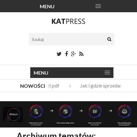
MENU
MENU
Katalogi narzędzi pdf
Jak i gdzie sprzedać stare
NOWOŚCI
Vito Bambino – kim jest nowy członek Męskie Granie Orkie
Italian Fashion – sklep internetowy w nowej odsłonie
Archiwum tematów: