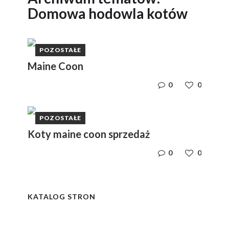
Domowa hodowla kotów
POZOSTAŁE
Maine Coon
0
0
POZOSTAŁE
Koty maine coon sprzedaż
0
0
y
i,
i,
ym
ym
KATALOG STRON
e
e