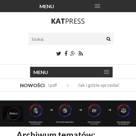
MENU
MENU
Katalogi narzędzi pdf
Jak i gdzie sprzedać stare 
NOWOŚCI
Vito Bambino – kim jest nowy członek Męskie Granie Orkie
Italian Fashion – sklep internetowy w nowej odsłonie
Archiwum tematów: