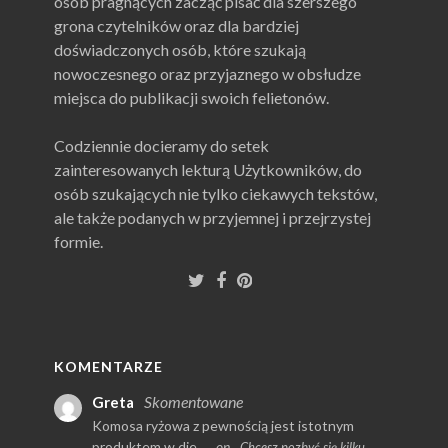
osób pragnących zacząć pisać dla szerszego
grona czytelników oraz dla bardziej
doświadczonych osób, które szukają
nowoczesnego oraz przyjaznego w obsłudze
miejsca do publikacji swoich felietonów.
Codziennie docieramy do setek
zainteresowanych lekturą Użytkowników, do
osób szukających nie tylko ciekawych tekstów,
ale także podanych w przyjemnej i przejrzystej
formie.
KOMENTARZE
Skomentowane
Greta
Komosa ryżowa z pewnością jest istotnym
produktem w die...
on
Chcesz pozbyć się kilku