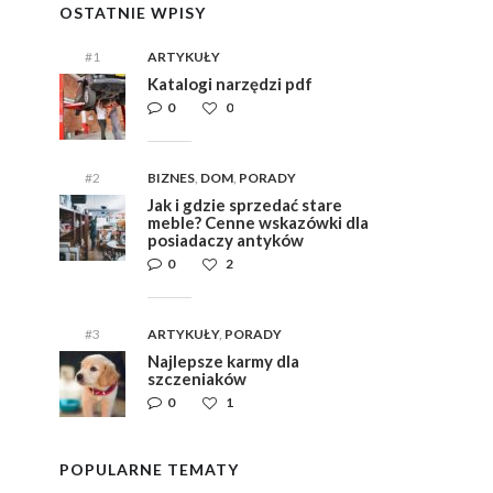
OSTATNIE WPISY
#1
ARTYKUŁY
Katalogi narzędzi pdf
0
0
#2
BIZNES
,
DOM
,
PORADY
Jak i gdzie sprzedać stare
meble? Cenne wskazówki dla
posiadaczy antyków
0
2
#3
ARTYKUŁY
,
PORADY
Najlepsze karmy dla
szczeniaków
0
1
POPULARNE TEMATY