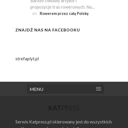
Bardzo ciekawy artykuł i
propozycje tras rowerowych. Na...
on
Rowerem przez całą Polskę
ZNAJDŹ NAS NA FACEBOOKU
strefaplyt.pl
MENU
Serwis Katpress.pl skierowany jest do wszystkich