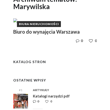
Marywilska
BIURA NIERUCHOMOŚCI
Biuro do wynajęcia Warszawa
0
0
y
i,
i,
ym
ym
KATALOG STRON
e
e
OSTATNIE WPISY
#1
ARTYKUŁY
Katalogi narzędzi pdf
0
0