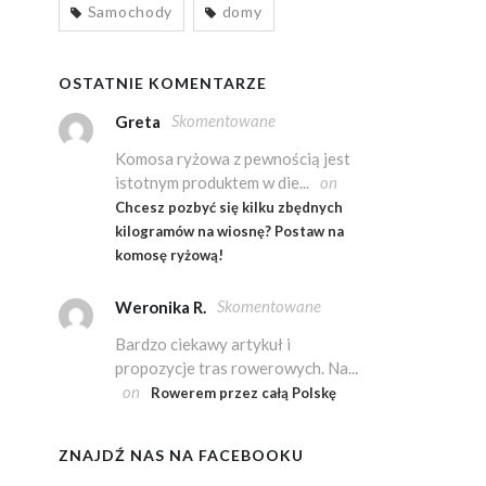
Samochody
domy
OSTATNIE KOMENTARZE
Skomentowane
Greta
Komosa ryżowa z pewnością jest
istotnym produktem w die...
on
Chcesz pozbyć się kilku zbędnych
kilogramów na wiosnę? Postaw na
komosę ryżową!
Skomentowane
Weronika R.
Bardzo ciekawy artykuł i
propozycje tras rowerowych. Na...
on
Rowerem przez całą Polskę
ZNAJDŹ NAS NA FACEBOOKU