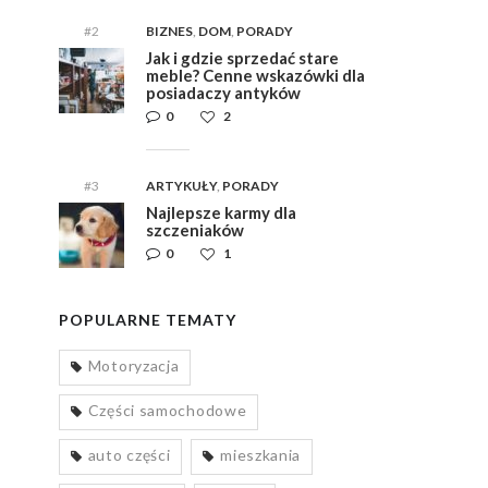
#2
BIZNES
,
DOM
,
PORADY
Jak i gdzie sprzedać stare
meble? Cenne wskazówki dla
posiadaczy antyków
0
2
#3
ARTYKUŁY
,
PORADY
Najlepsze karmy dla
szczeniaków
0
1
POPULARNE TEMATY
Motoryzacja
Części samochodowe
auto części
mieszkania