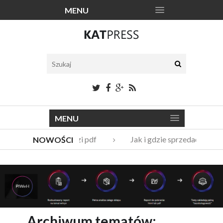
MENU
MENU
Katalogi narzędzi pdf
Jak i gdzie sprzedać stare
NOWOŚCI
Vito Bambino – kim jest nowy członek Męskie Granie Orkie
Italian Fashion – sklep internetowy w nowej odsłonie
Archiwum tematów: