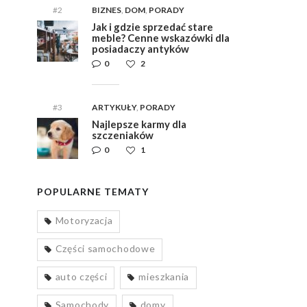
#2
BIZNES
,
DOM
,
PORADY
Jak i gdzie sprzedać stare
meble? Cenne wskazówki dla
posiadaczy antyków
0
2
#3
ARTYKUŁY
,
PORADY
Najlepsze karmy dla
szczeniaków
0
1
POPULARNE TEMATY
Motoryzacja
Części samochodowe
auto części
mieszkania
Samochody
domy