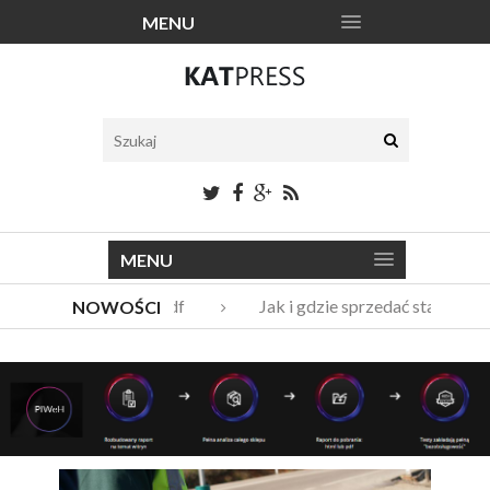
MENU
MENU
Katalogi narzędzi pdf
Jak i gdzie sprzedać stare mebl
NOWOŚCI
Vito Bambino – kim jest nowy członek Męskie Granie Orkiestra
Italian Fashion – sklep internetowy w nowej odsłonie