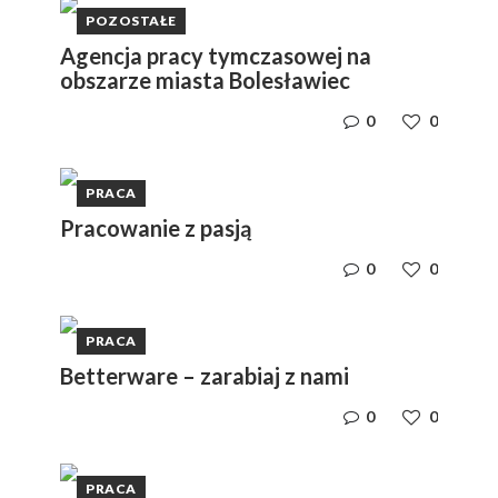
POZOSTAŁE
Agencja pracy tymczasowej na
obszarze miasta Bolesławiec
0
0
PRACA
Pracowanie z pasją
0
0
PRACA
Betterware – zarabiaj z nami
0
0
PRACA