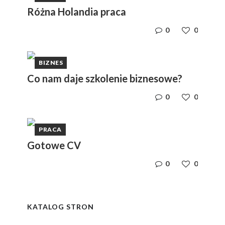
Różna Holandia praca
0
0
BIZNES
Co nam daje szkolenie biznesowe?
0
0
PRACA
Gotowe CV
0
0
y
i,
i,
ym
ym
KATALOG STRON
e
e