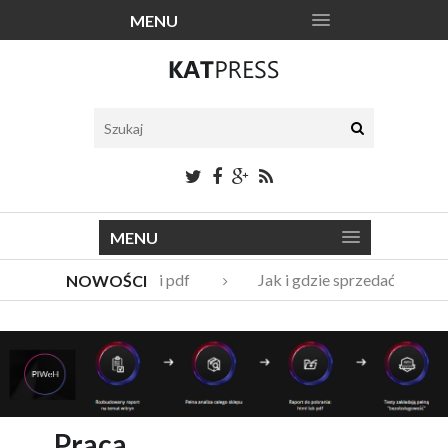
MENU
MENU
Katalogi narzędzi pdf
Jak i gdzie sprzedać stare 
NOWOŚCI
Vito Bambino – kim jest nowy członek Męskie Granie Orkie
Italian Fashion – sklep internetowy w nowej odsłonie
Praca