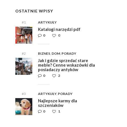
OSTATNIE WPISY
#1
ARTYKUŁY
Katalogi narzędzi pdf
0
0
#2
BIZNES
,
DOM
,
PORADY
Jak i gdzie sprzedać stare
meble? Cenne wskazówki dla
posiadaczy antyków
0
2
#3
ARTYKUŁY
,
PORADY
Najlepsze karmy dla
szczeniaków
0
1